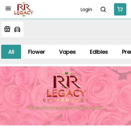
Login
All
Flower
Vapes
Edibles
Pre